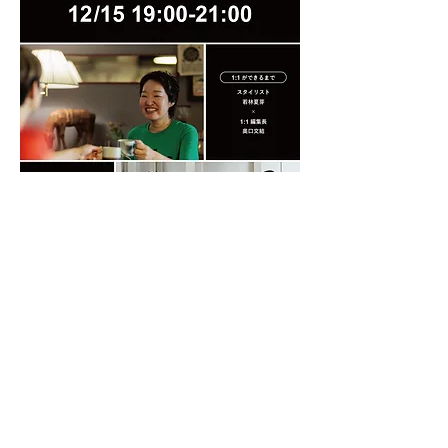
19:00-21:00 NIGHT TALK
前半 / 1:1ができるまで
若林夏芽（スタイリスト）× 奥口文結（1:1編
集長）
『1:1』編集長の奥口と、創刊号のスタイリ