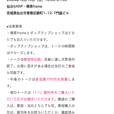
仙台SARP・喫茶frame
宮城県仙台市青葉区錦町1-12-7門脇ビル
●注意事項
・喫茶frameとポップアップショップはどな
たでもお入りいただけます。
・ポップアップショップは、トークの時間帯
はクローズします。
・トークは
事前申込制
、定員に達し次第受付
終了。お席に空きがある場合は当日のご参加
も可能です。
・午後のトークは
参加費700円を頂戴
しま
す。
・夜のトークは
『1:1』創刊号をご購入いた
だいた方がお聞きいただけます
。雑誌のご購
入は、事前・当日どちらでも可。事前購入の
方は、創刊号をお持ちいただくか、雑誌挟み