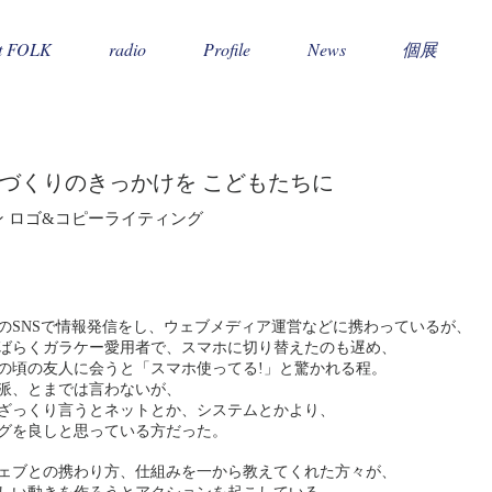
t FOLK
radio
Profile
News
個展
のづくりのきっかけを こどもたちに
ン ロゴ&コピーライティング
のSNSで情報発信をし、ウェブメディア運営などに携わっているが、
ばらくガラケー愛用者で、スマホに切り替えたのも遅め、
の頃の友人に会うと「スマホ使ってる!」と驚かれる程。
派、とまでは言わないが、
ざっくり言うとネットとか、システムとかより、
グを良しと思っている方だった。
ェブとの携わり方、仕組みを一から教えてくれた方々が、