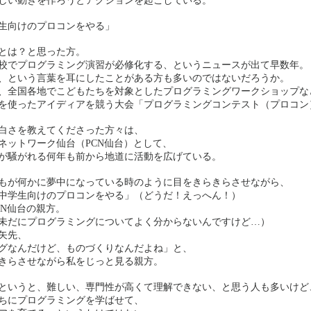
しい動きを作ろうとアクションを起こしている。
生向けのプロコンをやる」
とは？と思った方。
小学校でプログラミング演習が必修化する、というニュースが出て早数年。
、という言葉を耳にしたことがある方も多いのではないだろうか。
、全国各地でこどもたちを対象としたプログラミングワークショップな
を使ったアイディアを競う大会「プログラミングコンテスト（プロコン
白さを教えてくださった方々は、
ネットワーク仙台（PCN仙台）として、
が騒がれる何年も前から地道に活動を広げている。
もが何かに夢中になっている時のように目をきらきらさせながら、
中学生向けのプロコンをやる」（どうだ！えっへん！）
CN仙台の親方。
未だにプログラミングについてよく分からないんですけど…）
矢先、
グなんだけど、ものづくりなんだよね」と、
きらさせながら私をじっと見る親方。
というと、難しい、専門性が高くて理解できない、と思う人も多いけど
ちにプログラミングを学ばせて、