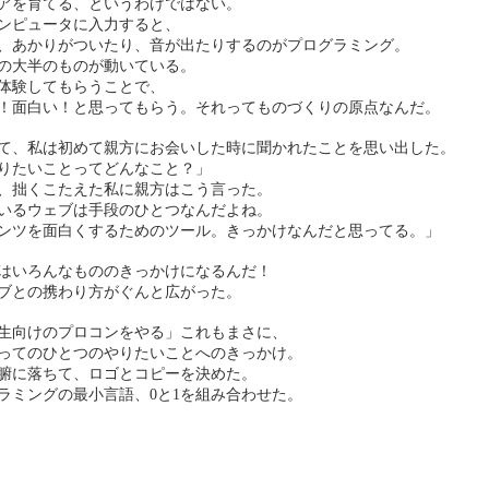
アを育てる、というわけではない。
ンピュータに入力すると、
、あかりがついたり、音が出たりするのがプログラミング。
の大半のものが動いている。
体験してもらうことで、
！面白い！と思ってもらう。それってものづくりの原点なんだ。
て、私は初めて親方にお会いした時に聞かれたことを思い出した。
りたいことってどんなこと？」
、拙くこたえた私に親方はこう言った。
いるウェブは手段のひとつなんだよね。
ンツを面白くするためのツール。きっかけなんだと思ってる。」
はいろんなもののきっかけになるんだ！
ブとの携わり方がぐんと広がった。
生向けのプロコンをやる」これもまさに、
ってのひとつのやりたいことへのきっかけ。
腑に落ちて、ロゴとコピーを決めた。
ラミングの最小言語、0と1を組み合わせた。