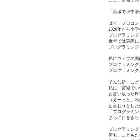
ここ、宮城で新
「宮城で小中学
はて、プロコン
2020年から
プログラミング
近年では実際に
プログラミング
私にウェブの面
プログラミング
プログラミング
そんな折、こど
私に「宮城で小
と言い放ったP
（えーっと、私
と言おうとした
「プログラミン
さらに目をきら
プログラミング
何も、こどもた