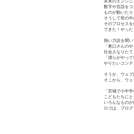
未来のエンジニ
数字や言語をコ
ものが動いたり
そうして世の中
そのプロセスを
できた！やった
熱い力説を聞い
「奥口さんのや
社会人なりたて
「僕らがやって
やりたいコンテ
そうか、ウェブ
そこから、ウェ
「宮城で小中学
こどもたちにと
いろんなものが
ロゴは、プログ